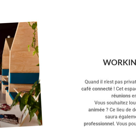
WORKIN
Quand il n’est pas priv
café connecté
! Cet espac
réunions
en
Vous souhaitez lou
animée
? Ce lieu de 
saura égaleme
professionnel
. Vous pou