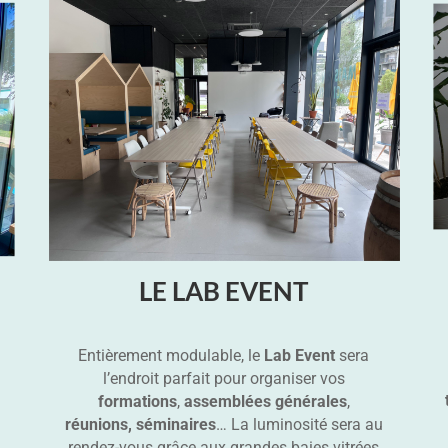
LE LAB EVENT
Entièrement modulable, le
Lab Event
sera
l’endroit parfait pour organiser vos
formations
,
assemblées générales
,
réunions, séminaires
… La luminosité sera au
rendez-vous grâce aux grandes baies vitrées