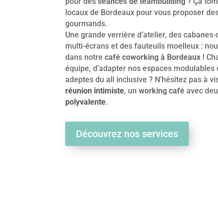
pour des
séances de teambuilding
? Ça tomb
locaux de Bordeaux pour vous proposer de
gourmands.
Une grande verrière d’atelier, des cabanes-
multi-écrans et des fauteuils moelleux : nou
dans notre
café coworking à Bordeaux
! Ch
équipe, d’adapter nos espaces modulables 
adeptes du all inclusive ? N’hésitez pas à vi
réunion intimiste
, un
working café
avec deux
polyvalente
.
Découvrez nos services